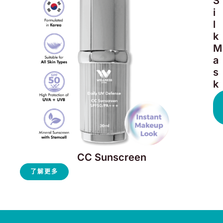
S
i
l
k
M
a
s
k
CC Sunscreen
了解更多